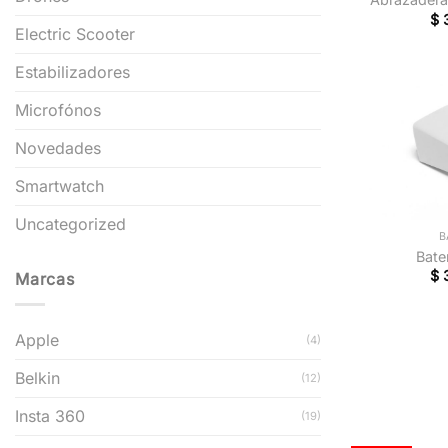
$
Electric Scooter
Estabilizadores
Microfónos
Novedades
Smartwatch
+
Uncategorized
B
Bater
$
Marcas
Apple
(4)
Belkin
(12)
Insta 360
(19)