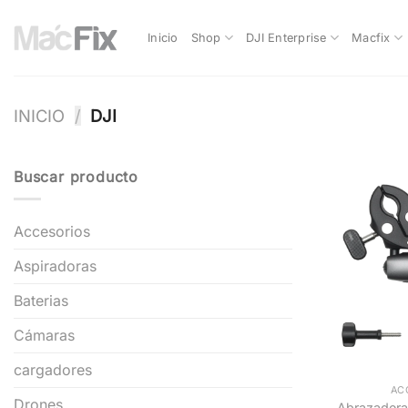
Inicio
Shop
DJI Enterprise
Macfix
INICIO
/
DJI
Buscar producto
Accesorios
Aspiradoras
Baterias
Cámaras
+
cargadores
AC
Drones
Abrazadera