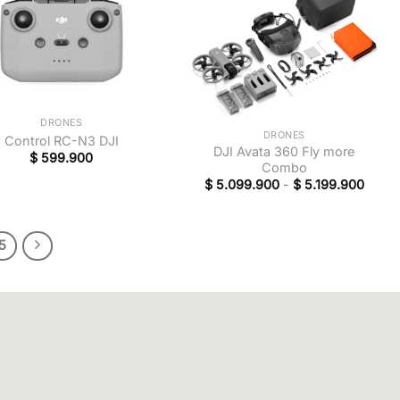
+
DRONES
DRONES
Control RC-N3 DJI
DJI Avata 360 Fly more
$
599.900
Combo
$
5.099.900
-
$
5.199.900
5