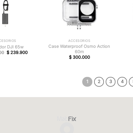
+
+
ACCESORIOS
CESORIOS
Case Waterproof Osmo Action
dor DJI 65w
60m
00
$
239.900
$
300.000
1
2
3
4