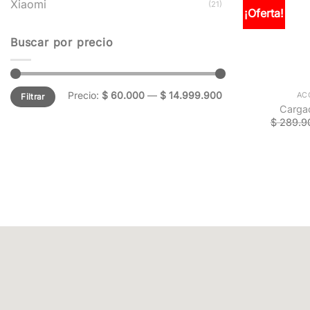
Xiaomi
(21)
¡Oferta!
Buscar por precio
+
Precio:
$ 60.000
—
$ 14.999.900
AC
Filtrar
Carga
$
289.9