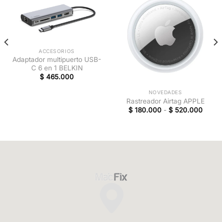
ACCESORIOS
Adaptador multipuerto USB-
C 6 en 1 BELKIN
$
465.000
NOVEDADES
Rastreador Airtag APPLE
$
180.000
-
$
520.000